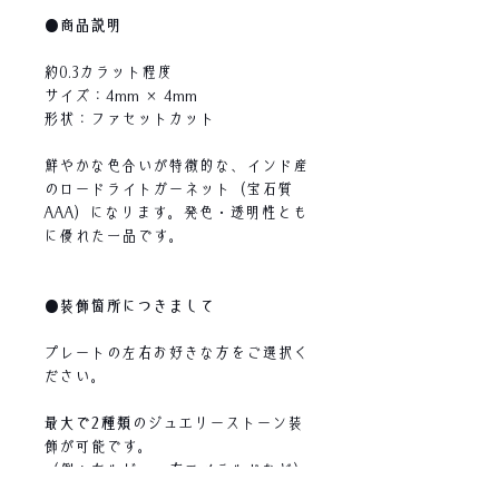
●商品説明
約0.3カラット程度
サイズ：4mm × 4mm
形状：ファセットカット
鮮やかな色合いが特徴的な、インド産
のロードライトガーネット（宝石質
AAA）になります。発色・透明性とも
に優れた一品です。
●装飾箇所につきまして
プレートの左右お好きな方をご選択く
ださい。
最大で2種類
のジュエリーストーン装
飾が可能です。
（例：左ルビー、右エメラルドなど）