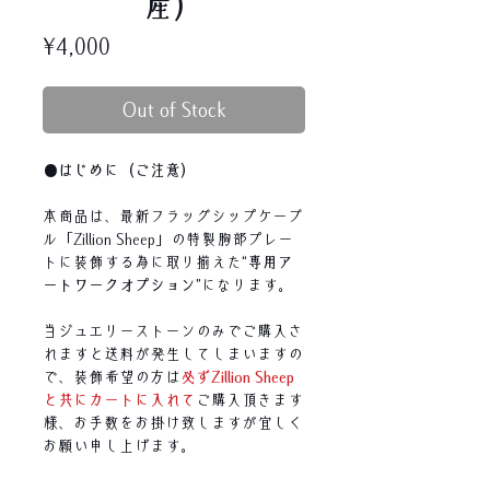
産）
Price
¥4,000
Out of Stock
●はじめに（ご注意）
本商品は、最新フラッグシップケーブ
ル「Zillion Sheep」の特製胸部プレー
トに装飾する為に取り揃えた
“専用ア
ートワークオプション”
になります。
当ジュエリーストーンのみでご購入さ
れますと送料が発生してしまいますの
で、装飾希望の方は
必ずZillion Sheep
と共にカートに入れて
ご購入頂きます
様、お手数をお掛け致しますが宜しく
お願い申し上げます。