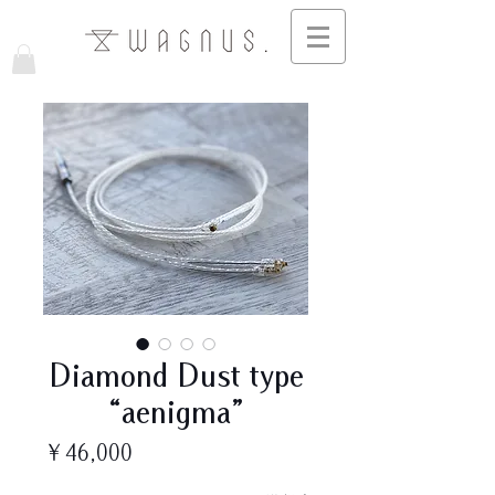
Diamond Dust type
“aenigma”
価
￥46,000
格