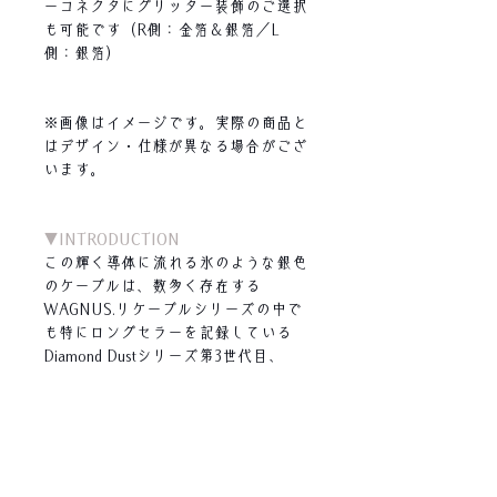
ーコネクタにグリッター装飾のご選択
も可能です（R側：金箔＆銀箔／L
側：銀箔）
※画像はイメージです。実際の商品と
はデザイン・仕様が異なる場合がござ
います。
▼INTRODUCTION
この輝く導体に流れる氷のような銀色
のケーブルは、数多く存在する
WAGNUS.リケーブルシリーズの中で
も特にロングセラーを記録している
Diamond Dustシリーズ第3世代目、
type “aenigma”。
Diamond Dustシリーズは、ブルガリア
製（USSR供給）の大変稀少な冷戦時
代の軍用オーディオ機器ワイヤーを使
用した特別なスーパーリミテッドケー