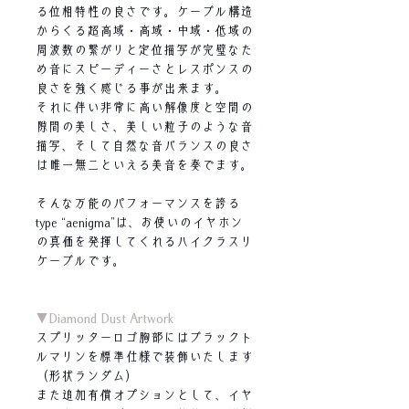
る位相特性の良さです。ケーブル構造
からくる超高域・高域・中域・低域の
周波数の繋がりと定位描写が完璧なた
め音にスピーディーさとレスポンスの
良さを強く感じる事が出来ます。
それに伴い非常に高い解像度と空間の
隙間の美しさ、美しい粒子のような音
描写、そして自然な音バランスの良さ
は唯一無二といえる美音を奏でます。
そんな万能のパフォーマンスを誇る
type “aenigma”は、お使いのイヤホン
の真価を発揮してくれるハイクラスリ
ケーブルです。
▼Diamond Dust Artwork
スプリッターロゴ胸部にはブラックト
ルマリンを標準仕様で装飾いたします
（形状ランダム）
また追加有償オプションとして、イヤ