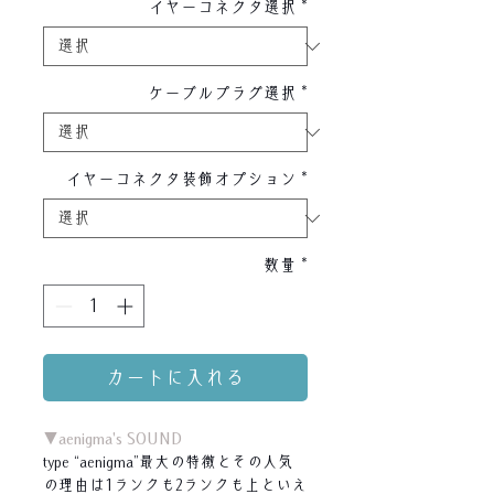
イヤーコネクタ選択
*
ケーブルプラグ選択
*
イヤーコネクタ装飾オプション
*
数量
*
カートに入れる
▼aenigma's SOUND
type “aenigma”最大の特徴とその人気
の理由は1ランクも2ランクも上といえ