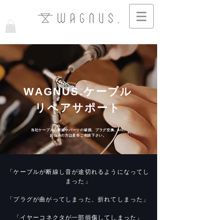
​WAGNUS.ケーブル
リペアサポート
​当社ケーブルの断線やパーツの破損、プラグ交換、etc.
お悩みの方は是非ご相談下さい。
「ケーブルが断線し音が途切れるようになってし
まった」
「プラグが曲がってしまった、折れてしまった」
「イヤーコネクタが一部損傷してしまった」