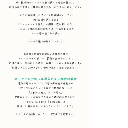
軽い機械的ダンピングを兼ね備える天然素材です。
高域の濁りを抑え、自然な音の立ち上がりをも可能とします。
さらに本作は、オリジナル設計開発としては
同時に初の試みとなる
「シングルシルク巻き」＝細身・取り回しの向上
「非LITZ構造の生純銀拠り線」＝音のまとまり
・一体感を強く生み出す
という仕様を採用しています。
低誘電＋低損失の絶縁と高導電の純銀
スターカッドの低ループ面積が合わさることで
位相の遅れ・微小信号の減衰・誘導ノイズのいずれも最小化。
見通しの良さと静けさが、音場の端から端まで続きます。
オリジナル技術フル導入による極限の純度
電気伝送ロスをなくし圧巻の高純度を実現する
WAGNUS.オリジナル開発の世界最高ハンダ
「Aqua Augu」をフル導入。
究極のロス・レスの果てを求めた最終的な答えです。
そして「Mouton Émeraude」
は
目指した音世界の、その先を示してくれました。
サウンドの詳細については、以下をご参照下さい。