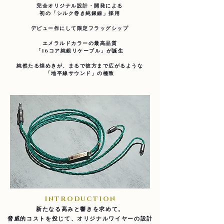
完全オリジナル設計・開発による
初の「シルク巻き純銀線」採用
デビュー作にして限定フラッグシップ
エメラルドカラーの最高品質
「16コア純銀リケーブル」が誕生
純然たる煌めきが、​まるで彼方まで広がるような
「地平線サウンド」の極致
INTRODUCTION
​新たなる高みと響きを求めて。
脅威的コストを投じて、オリジナルワイヤーの設計