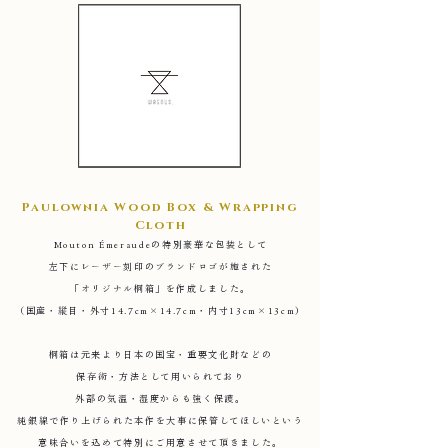
Paulownia Wood Box & Wrapping
Cloth
Mouton Émeraudeの特別豪華な包装として
左下にレーザー刻印のブランドロゴが施された
「オリジナル桐箱」を作成しました。
（国産・縦目・外寸14.7cm×14.7cm・内寸13cm×13cm）
桐箱は元来より日本の国宝・重要文化財などの
保存術・方法として用いられており
外部の気温・湿度からも強く保護。
純銀線で作り上げられた本作を大事に保管してほしいという
意味合いを込めて特別にご用意させて頂きました。