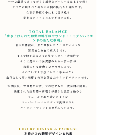
十分な量感でありながらも過剰なブーミーさはまるで無く
クリアに制された響きが空間の奥行きを開きます。
余韻が静寂の中にまで溶け込み
楽曲のダイナミズムを明確に表現。
TOTAL BALANCE
「磨き上げられた銀艶の地平線サウンド・・モダンハイエ
ンドの新たな黎明」
最大の特徴は、未だ体験したことのないような
驚異的な左右の広大さです。
まるで地平線のように果てしなく三次元的で
そこに艶やかで光沢感のある一音一音が
超滑らかな音像となり写実します。
それでいて上下感にも全く不足がなく
全体として
高い純度と均整を備えたサウンドバランスです。
空間表現、立体的な定位、音の粒立ちが三次元的に展開。
洗練された透明感や精密さが豊かな低音と融合し
ヴェールを取り除いたような
スーパーミニマルモダンで洗練された
ハイエンドサウンドを実現しています。
Luxury Design & Package
本作だけの豪華デザイン＆包装