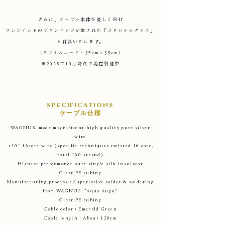
さらに、ケーブル本体を優しく包む
ワンポイントのブランドロゴが施された「オリジナルクロス」
も付属いたします。
（ダブルスエード・35cm×35cm）
​※2025年10月時点で現在製造中
SPECIFICATIONS​
ケーブル仕様​
WAGNUS. made magnificent high quality pure silver
wire
+10* 16core wire (specific techniques twisted 16 core,
total 160 strand)
Highest performance pure single silk insulator
Clear PE tubing
Manufacturing process : Superlative solder & soldering
from WAGNUS. "Aqua Augu"
Clear PE tubing
Cable color：Emerald Green
Cable length：About 120cm