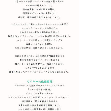
1芯あたりの線経はパワフルな音像を引き出せる
0.08mmを選択しました。
銀は金属中で最高水準の導電率。
信号源～耳までの微小信号に対し
接続点・導体内部の損失を最小化します。
このワイヤーを、1束につき4コアのスターカッド構成で
ツイスト＆チュービング処理を行い
それをさらに4束作り編み込みを行った
弩級の16コアリケーブル（トータル160芯）仕様になります。
スターカッドは往復ループ面積を小さくでき
誘導ノイズの拾いを抑制。
S/Nと定位安定、低域の締まりにも寄与します。
本作にかけられている純銀線の使用量は凄まじく
長さで換算するとリケーブル1本につき
24メートルもの量を消費する、超高コスト設計。
​それを"単なる贅沢品"とせず
価値に見合ったサウンド＆ビジュアルとして昇華しました。
ワイヤーの絶縁処理
WAGNUS.の代名詞Sheepシリーズでおなじみの
「シルク巻き」を採用。
ビジュアルを占める美しい
エメラルドグリーンカラー被膜こそがシルクによるものです。
超広域帯まで周波数再生を効率化し
見通しの晴れ渡る高解像度を実現します。
シルクは低い比誘電率と低い誘電損に加え