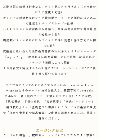
耳掛け部の仕様は針金なし、フック状のクセ付けあり（クセ付け
なしに変更も可能）
オリジナル設計開発のシルク巻純銀ワイヤーを究極的に追い込ん
だ性能とサウンドのケーブル仕様
ハイレゾロスレス音源再生も意識し、最高品質の素材を電気電送
の知見から製作
周波数バランスの胆になるツイストの掛け処理と巻き方向にも拘
って製作
究極的に追い込んだ世界最高品質のWAGNUS.オリジナルハンダ
「Aqua Augu」使用および温度管理、そして熟知し洗練された
アセンブリ技術によって製作
より高音質を実現すべく心を籠めて"オールハンドメイド"にて製
作させて頂いております
プロマスタリングエンジニアでもあるCable maestro, Haru
Wagnusとそのチームが技術を投入し、最高音質のPortable
Cableを、最上級のワイヤーを惜しげもなく使いここに完成。
「電気電送」「導体抵抗」「比誘電率」「構造ジオメトリー」
「製作技巧」という基礎理念を根源としつつ、プロ音楽家の観点
で「極めて音楽的で超高音質」な作品を誕生させました。是非ご
賞味ください。
エージング目安
ケーブルの特性上、数時間エージングしていただきますと本領を