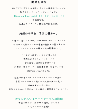
開発を敢行
WAGNUS.初となる完全オリジナル純銀線リケーブル
超リミテッド・フラッグシップモデル
「Mouton Émeraude」（ムートン・エメロード）
の誕生です。
12月上旬リリース。世界25本限定受注。
純銀の本懐を、音楽の極みへ。
本作で目指したものは、WAGNUS.だからこそできる
99.99%の純銀ケーブルの性能を極限まで引き出した
ハイファイサウンドの更なる先の地平線です。
どこまでも美麗・クリアで滑らかな
質感のあるサウンドスケープと
一音の力強い説得力を実現すべく
胴体径・撚りピッチ・絶縁体素材・巻きピッチの
設計を追い込みました。
従来の銀線の持つギラついたイメージは一切なく
本質である煌めきと奥にある気品を活かし切り
最高純度で一音一音を
最後までしっかり届けることを目的に新開発を行いました。
オリジナルワイヤーとケーブルの詳細
構造は全てが「
99.99%の
純銀」からなる
10芯ワイヤーを基礎に