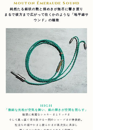
Mouton Émeraude Sound
純然たる銀状の艶と煌めきが無尽に響き渡り
​まるで彼方まで広がって往くかのような「地平線サ
ウンド」の極致
HIGH
「微細な光粒が空気を舞い、銀の輝きが空間を照らす」
極限に美麗な
シルキーさとリッチさ
そして真っ直ぐ突き抜ける
一閃のシャープさが特徴的。
粒立ちの細やかさと滑らかさが異次元に共存し