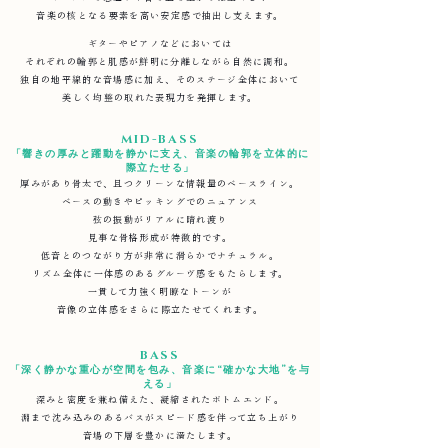
音楽の核となる要素を高い安定感で抽出し支えます。
ギターやピアノなどにおいては
それぞれの輪郭と肌感が鮮明に分離しながら自然に調和。
独自の地平線的な音場感に加え、
そのステージ全体において
美しく均整の取れた表現力を発揮します。
MID-BASS
「響きの厚みと躍動を静かに支え、音楽の輪郭を立体的に
際立たせる」
厚みがあり骨太で、且つクリーンな情報量のベースライン。
ベースの動きやピッキングでのニュアンス
弦の振動がリアルに晴れ渡り
見事な骨格形成が特徴的です。
低音とのつながり方が非常に滑らかでナチュラル。
リズム全体に一体感のあるグルーヴ感をもたらします。
一貫して力強く明瞭なトーンが
音像の立体感をさらに際立たせてくれます。
BASS
「深く静かな重心が空間を包み、音楽に“確かな大地”を与
える」
深みと密度を兼ね備えた、凝縮されたボトムエンド。
淵まで沈み込みのあるバスがスピード感を伴って立ち上がり
音場の下層を豊かに満たします。