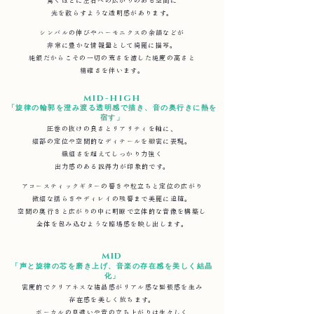
驚くほどに左右への広がりのある空間に
光を散らすような透明感があります。
シンバルの伸びやハーモニクスの余韻などが
非常に豊かな情報量として綺麗に描写。
純銀だからこその一切の荒さを濾した純度の高さと
精確さを伴います。
MID-HIGH
「旋律の輪郭を澄み渡る透明感で描き、音の奥行きに熱を
宿す」
圧巻の抜けの良さとリアリティを軸に、
細部の定位や空間的なディテールを緻密に表現。
繊細さを超えてしっかり力強く
出力感のある説得力が印象的です。
アコースティックギターの響きや粒立ちと定位の広がり
微細な揺らぎやディレイの残響まで美麗に追随。
空間の奥行きと広がりの中に明瞭で立体的な音像を構築し
全体を包み込むような臨場感を映し出します。
MID
「声と旋律の芯を磨き上げ、音楽の存在感を美しく結晶
化」​
密度的でクリアネスな結晶感がリアル感な緊張感を生み
存在感を美しく放ちます。
ボーカルの息遣いや音の立ち上がりは生々しく