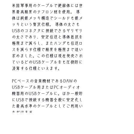
米国軍事用のケーブルで絶縁体には世
界最高精度のテフロン材を使用。 導
体は純銀メッキ構造でシールドも銀メ
ッキという贅沢仕様。 導体の太さも
USBのコネクタに接続できるギリギリ
の太さであり、安定伝送と導体抵抗を
極限まで減らし、またハンダも伝送ロ
スを減らす仕様で精度を極限まで追い
求めました。この仕様は現在発売され
ているどのUSBケーブルをも圧倒的に
凌駕する仕様といえます。
PCベースの音楽機材であるDAWの
USBケーブル用またはPCオーディオ
機器用のUSBケーブルに。ほか一般的
にUSBで接続する機器全般に安定化し
た最高水準のケーブルとしてご利用い
ただけます。
※USB-A側に装飾を行うスワロフスキ
ーのカラーはランダムになります