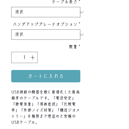
ケーブル長さ
*
ハンダアップグレードオプション
*
数量
*
カートに入れる
USB接続の機器全般に最適化した最高
精度のケーブルです。「電送安定」
「静電容量」「導体抵抗」「比較電
率」「外部ノイズ対策」「構造ジオメ
トリー」を極限まで理詰めた究極の
USBケーブル。