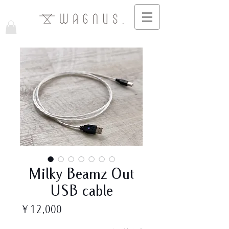
Milky Beamz Out
USB cable
価
￥12,000
格