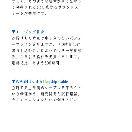
そして、そのような要素が全て繋がっ
て発揮される3Dに広がるサウンドス
テージが特徴です。
▼エージング目安
お届けした時点で申し分のないパフォ
ーマンスを誇りますが、100時間ほど
鳴らし込むことによってより一層馴染
み、さらなる真価を発揮いたします。
最終地点：およそ300時間
▼WAGNUS. 4th Flagship Cable
当時で史上最高のケーブルを作ろうと
いう機運から、研究開発と試行錯誤、
そしてタマシイを注いで創り上げた
WAGNUS.の傑作。
全てにロスがなく、3D的に広がる音
響、究極の情報量、膨大なエネルギー
密度と美麗サウンドを体現する
「OmniSheep」（オムニシープ）が誕