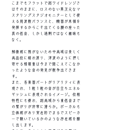
こまでもフラットで超ワイドレンジさ
はそのままに、ロスのない異次元なマ
スタリングスタジオモニターとして使
える周波数バランスと、機器が本領を
発揮するからこそ出てくる腰の座った
真の低音、しかし過剰ではなく雑味も
なく。
解像感に隙がないため中高域は美しく
高品位に晴れ渡り、津波のように押し
寄せる情報量は今まで聞こえてこなか
ったような音の発見が数多出てきま
す。
また、各楽器パートがリアリティに表
現され、１粒１粒の音が目立ちエネル
ギッシュに表現されるイメージ。位相
特性にも優れ、超高域から重低音まで
の繋がりが非常に滑らか。ボーカルも
立体感があり実在的でまるでスピーカ
ーで聴いているかのような存在感を醸
し出します。