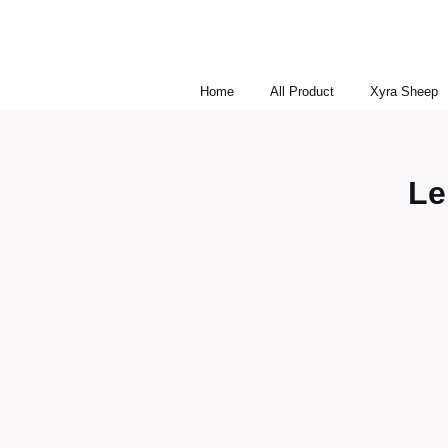
Home
All Product
Xyra Sheep
Le