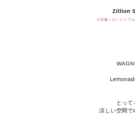
Zill
※対象＝ロンドンブルー
WAG
Lemon
とって
涼しい空間で