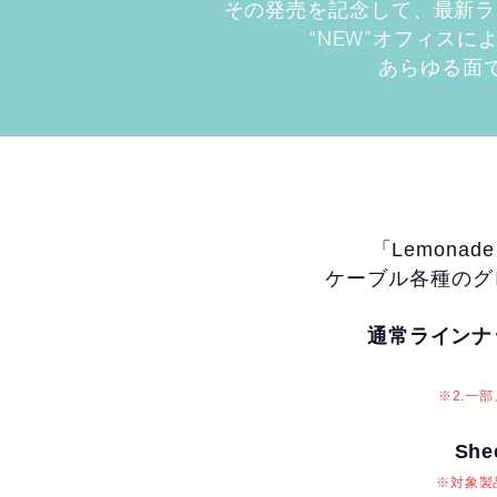
その発売を記念して、最新ラ
“NEW”オフィス
あらゆる面
「Lemona
ケーブル各種のグ
通常ラインナ
※2.一
Sh
※対象製品＝F