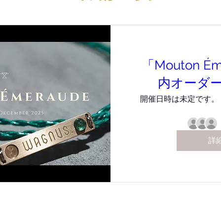
「Mouton É
内オーダ
開催日時は未定です。
詳