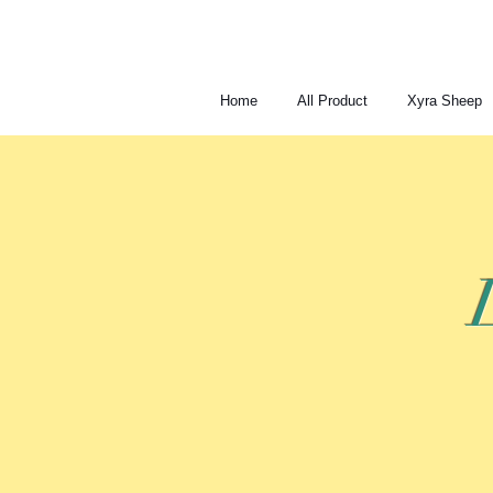
Home
All Product
Xyra Sheep