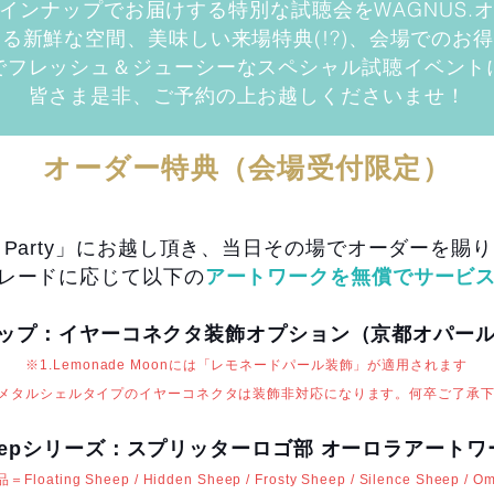
インナップでお届けする特別な試聴会をWAGNUS.
による新鮮な空間、美味しい来場特典(!?)、会場でのお
でフレッシュ＆ジューシーなスペシャル試聴イベント
皆さま是非、ご予約の上お越しくださいませ！
​オーダー特典（会場受付限定）
de Party」にお越し頂き、当日その場でオーダーを
レードに応じて以下の
アートワークを無償でサービ
ップ：イヤーコネクタ装飾オプション（京都オパール
※1.Lemonade Moonには「レモネードパール装飾」が適用されます
部メタルシェルタイプのイヤーコネクタは装飾非対応になります。何卒ご了承
eepシリーズ：スプリッターロゴ部 オーロラアートワ
loating Sheep / Hidden Sheep / Frosty Sheep / Silence Sheep / O