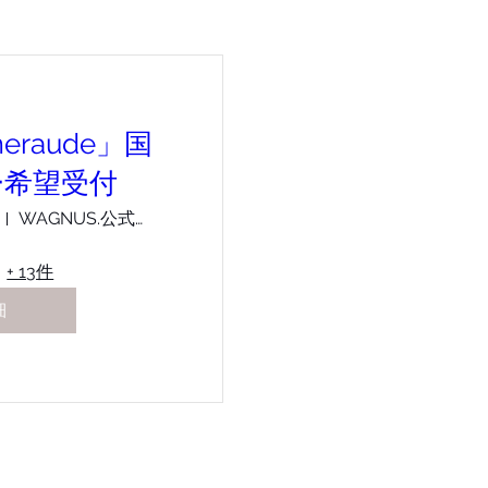
meraude」国
ー希望受付
WAGNUS.公式オンラインショップ
+ 13件
細