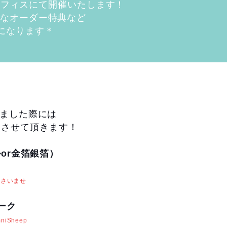
オフィスにて開催いたします！
得なオーダー特典など
になります＊
賜りました際には
ス
させて頂きます！
or金箔銀箔）
下さいませ
ーク
mniSheep