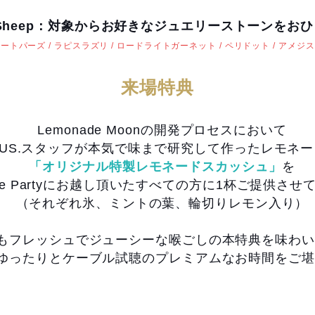
ion Sheep：対象からお好きなジュエリーストーンをお
トパーズ / ラピスラズリ / ロードライトガーネット / ペリドット / アメジス
​来場特典
Lemonade Moonの開発プロセスにおいて
NUS.スタッフが本気で味まで研究して作ったレモネ
「オリジナル特製レモネードスカッシュ」
を
ade Partyにお越し頂いたすべての方に1杯ご提供さ
（それぞれ氷、ミントの葉、輪切りレモン入り）
もフレッシュでジューシーな喉ごしの本特典を味わい
ゆったりとケーブル試聴のプレミアムなお時間をご堪