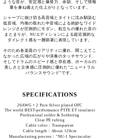
ような
音が
、安定感と爆発力、余韻、そして情報
量を兼ね備えた仕上がりとなっています。
シャープに抜け切る高音域とタイトに沈み馴染む
低音域、均衡の取れた中音域による絶妙なワイド
レンジさが圧倒的にモダン。粒立ちの優れた音の
まとまりが、NUエディションによる超近接的な
ダイレクト感を一層顕著に表現しています。
​そのため各楽器のリアリティに優れ、聞こえてこ
なかった広域の広がりや演奏のタッチサウンド、
そしてドラムのスピード感と存在感、ボーカルの
美しさと立体感に圧倒的に優れた
“ニュートラル
バランスサウンド”です。
SPECIFICATIONS
26AWG × 2 Pure Silver plated OFC
The world BEST-performance PTFE ET insulator
Professional solder & Soldering
Clear PE tubing
Cable color：Transparent
Cable length：About 120cm
Manufacturing process：“NU-1 Spectacular