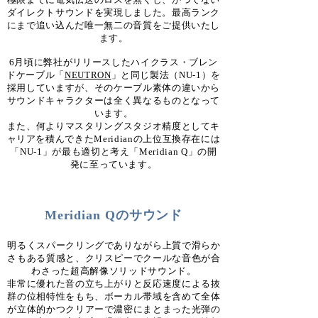
ダイレクトサウンドを実現しました。最高ランク
にまで追い込んだ唯一無二の音質をご提供いたし
ます。
6月頃に弊社がリリースしたハイクラス・ブレン
ドケーブル「
NEUTRON
」と同じ製法（NU-1）を
採用していますが、そのケーブル素体の違いから
サウンドキャラクターは全く異なるものとなって
います。
また、何よりマスタリングスタジオ精度としてキ
ャリアを積んできたMeridianの上位互換存在には
「NU-1」が最も適切と考え「Meridian Q」の開
発に至っています。
Meridian Qのサウンド
明るくスパークリングでありながら上質で滑らか
さもある質感と、クリスピーでクールな音色が合
わさった超高解像ソリッドサウンド。
非常に優れた音の立ち上がりと反応速度による抜
群の位相特性をもち、ボーカル帯域を含めて全体
が立体的かつクリアーで濃密にまとまった光弾の