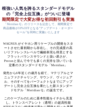
根強い人気を誇るスタンダードモデル
の「完全上位互換」がついに登場
期間限定で大変お得な初回割引も実施
「Meridian Q」のリリースを記念して、期間限定で
商品価格が10%OFFとなる“アップデート・オーダー
セール”を同時に実施いたします
WAGNUS.がイヤホン用リケーブルの開発をスタ
ートさせた最初期から存在し、その完成度の高
いリファレンスレベルで繊細表現も得意とする
フラットバランスサウンドと扱い易さが、
Protonと並んで今でも多くの支持を頂いている
定番のスタンダードモデル「Meridian」
発売から6年近くの歳月を経て、マテリアルとマ
ニュファクチャリング、
サウンド、ヴィジュア
ル、そのすべてをパーフェクトなまでにアップ
デートし完全上位互換を果たした新
スタンダー
ドモデル「Meridian Q」の誕生です。
このケーブルのために基本性能をイチから見直
し、トランスペアレント（透明）の超高性能
PTFEテフロン絶縁体で新たに開発を行った美麗