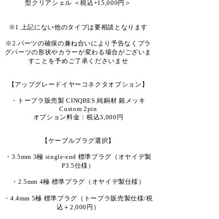
型クリアシェル ＜税込+15,000円＞
※1.上記にない他のタイプは要相談となります
※2.パーツの確保の兼ね合いにより予告なくプラ
グパーツの形状やカラーが変わる場合がございま
すことを予めご了承くださいませ
【アップグレードイヤーコネクタオプション】
・トープラ販売製 CINQBES 純銅材 銀メッキ
Custom 2pin
オプション料金：税込3,000円
【ケーブルプラグ選択】
・3.5mm 3極 single-end 標準プラグ（オヤイデ製
P3.5仕様）
・2.5mm 4極 標準プラグ（オヤイデ製仕様）
・4.4mm 5極 標準プラグ（トープラ販売製仕様/税
込＋2,000円）