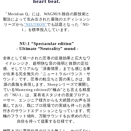
heart beat.
「Meridian Q」には、WAGNUS.独自の新技術と
製法によって生み出された最強のエディションシ
リーズから
”NEUTRON”
でも話題となった「NU-
1」を標準投入しています。
NU-1 “Spectacular edition”
- Ultimate “Neutrality” sound -
全体として統一された圧巻の近接効果と広大なワ
イドレンジさ、超明快な音の強弱と抜群の定位
感、そしてリアルな「演奏情景」までも感じる事
が出来る完全無欠の「ニュートラルバランス・サ
ウンド」です。圧巻の粒立ちと質の美しさは、音
源の真髄を表現します。Sheepシリーズで展開し
ているMastering editionの“極み”とも言える精度
の「NU-1」は、某有名スタジオの音楽プロデュ
ーサー、エンジニア様方からも大絶賛のお声を頂
戴しており、既にプロ現場での実績も伴ったお墨
付きのサウンドエディションとなっています。究
極のフラット傾向、万能サウンドをお求めの方に
自信を持って提案する仕様です。
極限までに電気伝送のロスを無くし、かつてない