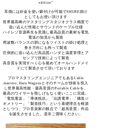
edition”
耳側には針金を使い癖付けが可能でSHURE掛け
としてもお使い頂けます
世界最高峰のマスタリングスタジオクラス精度で
追い込んだ性能とサウンドのケーブル仕様
ハイレゾ音源再生を意識し最高品質の素材を電気
電送の知見から製造
周波数バランスの胆になるツイストの掛け処理と
巻き方向にも拘って製造
圧倒的に追い込んだ高品質ハンダと温度管理とア
センブリ技術によって製造
高音質を実現すべく心を籠めてオールハンドメイ
ドにて製造させて頂いております
プロマスタリングエンジニアでもあるCable
maestro, Haru Wagnusとそのチームが技術を投入
し世界最高性能・最高音質のPortable Cableを、
最高のワイヤーを惜しげもなく使いここに完成。
「電気電送」「導体抵抗」「比誘電率」「構造ジ
オメトリー」「製造技巧」という基礎理念を根源
としつつ、プロ音楽家の観点で「超高音質」作品
を誕生させました。是非ご賞味ください。