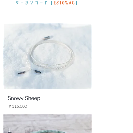
​クーポンコード【
ES10WAG
】
Snowy Sheep
価格
￥115,000