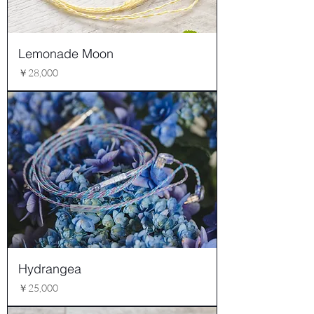
Lemonade Moon
価格
￥28,000
Hydrangea
価格
￥25,000