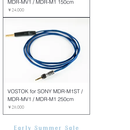
MDR-MV1 / MDR-M1 150cm
価格
￥24,000
VOSTOK for SONY MDR-M1ST /
MDR-MV1 / MDR-M1 250cm
価格
￥28,000
Early Summer Sale