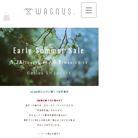
Early Summer Sale
5.28
6.8
－
(Thu)18:00
(Mon)23:59
Cables 5
〜
20%Off
30,000円以上のご購入で送料無料​
【納期に関するお知らせ】
当セール品の多くはオールハンドメイドによる
「受注製作品」になります。
またオーダーの集中予測等の兼ね合い、
最長で1ヶ月以上お待ち頂く場合がございます事を
予めご了承下さいませ。
一つ一つ真心を籠めて