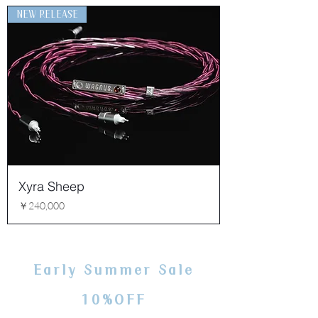
NEW RELEASE
Xyra Sheep
価格
￥240,000
Early Summer Sale
10%OFF