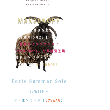
製作に努めさせて頂きますので、
何卒宜しくお願い申し上げます。
MAX20%OFF​
​初夏を彩る特別なセール開催
SALE期間 5月28日〜6月8日
新世代フラッグシップ
「Xyra Sheep」初回割引登場
期間限定クーポンコード入力で
対象商品
5〜20%OFF
Early Summer Sale
5%OFF
​クーポンコード【
ES5WAG
】