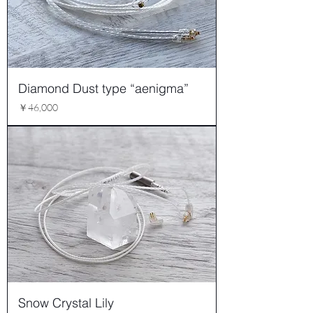
Diamond Dust type “aenigma”
価格
￥46,000
Snow Crystal Lily