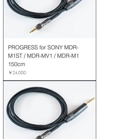
PROGRESS for SONY MDR-
M1ST / MDR-MV1 / MDR-M1
150cm
価格
￥24,000