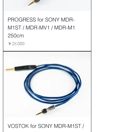
PROGRESS for SONY MDR-
M1ST / MDR-MV1 / MDR-M1
250cm
価格
￥28,000
VOSTOK for SONY MDR-M1ST /