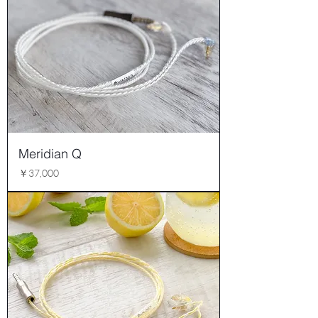
Meridian Q
価格
￥37,000