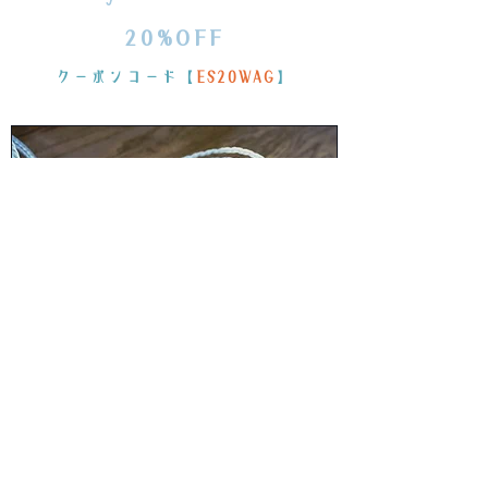
20%OFF
クーポンコード【
ES20WAG
】
Frosty Sheep -Mastering edition-
価格
￥115,000