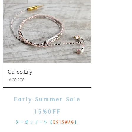
Calico Lily
価格
￥20,200
Early Summer Sale
15%OFF
クーポンコード【
ES15WAG
】