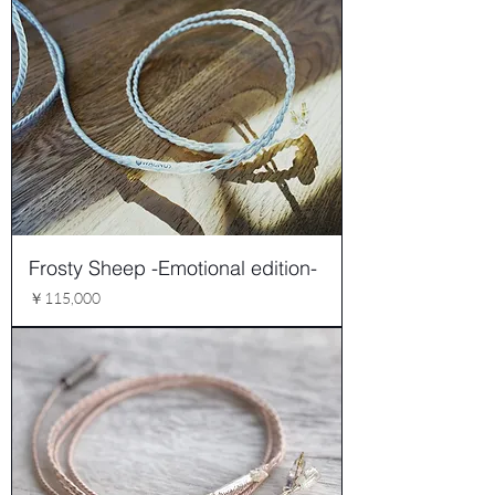
Frosty Sheep -Emotional edition-
価格
￥115,000