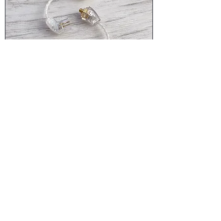
Crystal Lily
価格
￥8,900