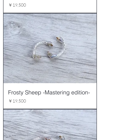
価格
￥19,500
Frosty Sheep -Mastering edition-
価格
￥19,500