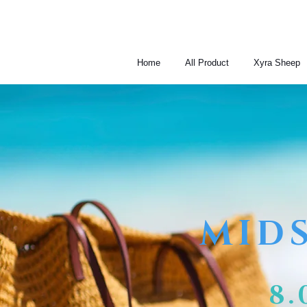
Home
All Product
Xyra Sheep
MID
8.