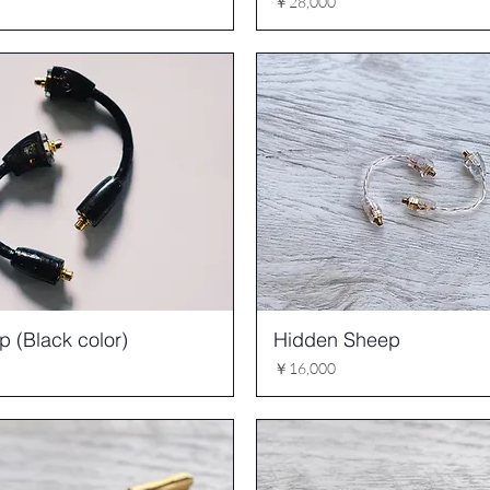
価格
￥28,000
 (Black color)
Hidden Sheep
価格
￥16,000