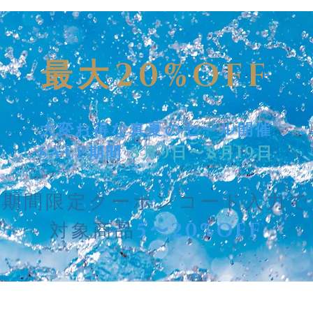
最大20%OFF
大変お得な真夏のセール開催
SALE期間
8月9日〜8月19日
期間限定クーポンコード入力で
対象商品
5〜20%OFF