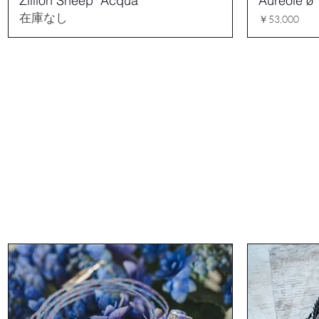
Zillion Sheep "Acqua"
Aureole ø
在庫なし
価格
￥53,000