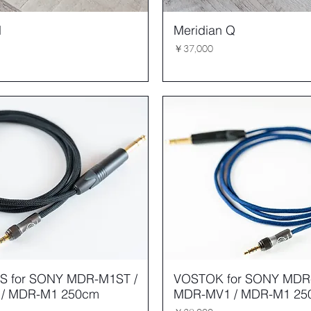
N
Meridian Q
価格
￥37,000
 for SONY MDR-M1ST /
VOSTOK for SONY MDR
/ MDR-M1 250cm
MDR-MV1 / MDR-M1 25