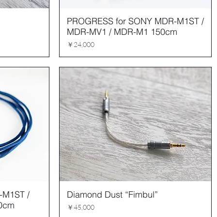
PROGRESS for SONY MDR-M1ST /
MDR-MV1 / MDR-M1 150cm
価格
￥24,000
-M1ST /
Diamond Dust “Fimbul”
0cm
価格
￥45,000