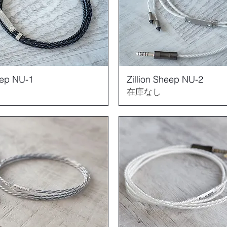
eep NU-1
Zillion Sheep NU-2
在庫なし