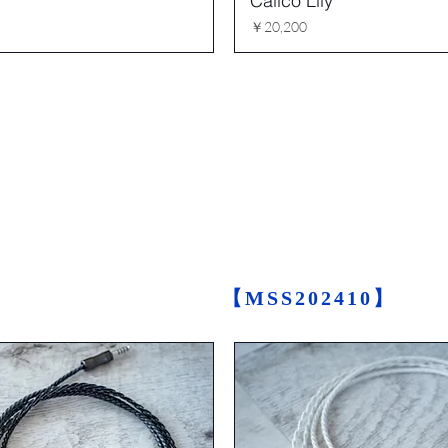
Calico Lily
価格
￥20,200
MIDSUMMER SAL
10%OFF
クーポンコード
【MSS202410
】