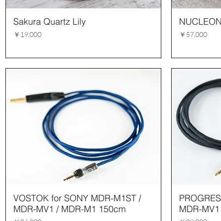
Sakura Quartz Lily
NUCLEO
価格
価格
￥19,000
￥57,000
VOSTOK for SONY MDR-M1ST /
PROGRESS
MDR-MV1 / MDR-M1 150cm
MDR-MV1 