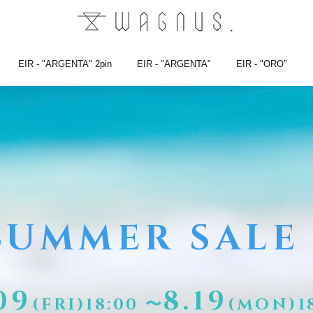
EIR - "ARGENTA" 2pin
EIR - "ARGENTA"
EIR - "ORO"
SUMMER SALE 
09
8
.19
(FRI
)18:00 〜
(MON)1